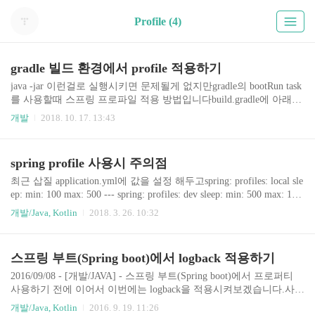
Profile (4)
gradle 빌드 환경에서 profile 적용하기
java -jar 이런걸로 실행시키면 문제될게 없지만gradle의 bootRun task
를 사용할때 스프링 프로파일 적용 방법입니다build.gradle에 아래와
같이 설정 추가하면 됩니다. build.gradlebootRun { String activeProfile
개발
2018. 10. 17. 13:43
= System.properties['spring.profiles.active'] systemProperty "spring.profi
les.active", activeProfile } DockerfileENTRYPOINT ["./gradlew"] CMD
["bootRun", "-Dspring.profiles.active=prod"]
spring profile 사용시 주의점
최근 삽질 application.yml에 값을 설정 해두고spring: profiles: local sle
ep: min: 100 max: 500 --- spring: profiles: dev sleep: min: 500 max: 100
0 application.properties에 아래와 같이 프로파일을 설정해주었다sprin
개발/Java, Kotlin
2018. 3. 26. 10:32
g.profiles.active=dev 어플리케이션 구동했으나 계속 발생하는 오류.
심지어 다른 서버에서는 정상 동작 org.springframework.beans.factory.
BeanCreationException: Error creating bean with name 'sleepAspect': Inj
스프링 부트(Spring boot)에서 logback 적용하기
ection of autowired dependencies failed; neste..
2016/09/08 - [개발/JAVA] - 스프링 부트(Spring boot)에서 프로퍼티
사용하기 전에 이어서 이번에는 logback을 적용시켜보겠습니다.사실
이미 스프링 부트가 알아서 다 적용시켜놨지면 설정파일을 이용해
개발/Java, Kotlin
2016. 9. 19. 11:26