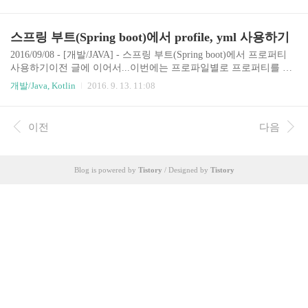
서프로파일 적용 및 파일에 쓰는 방법을 해보겠습니다. logback.xml
--> logback-spring.xml로 만드세요src/main/resources 폴더에 logback.x
ml을 작성합니다.아래 샘플은 제가 사용하고 있는 파일입니다.UTF-
스프링 부트(Spring boot)에서 profile, yml 사용하기
8%d{yyyy-MM-dd HH:mm:ss.SSS} ${LOG_LEVEL_PATTERN:-%5p}
\(${PID:- }\)[%t] [%logger{30}:%line] %msg%nUTF-8%d{yyyy-MM-
2016/09/08 - [개발/JAVA] - 스프링 부트(Spring boot)에서 프로퍼티
dd HH:mm:ss.SSS} ${..
사용하기이전 글에 이어서...이번에는 프로파일별로 프로퍼티를 설
정 해 볼 예정입니다.개발을 하다보면 로컬->개발기->상용기 형식으
개발/Java, Kotlin
2016. 9. 13. 11:08
로 바뀌면서 설정값들이 바뀌어야 하는 경우가 많습니다.개발할때
는 로그를 1초마다 찍고 싶고 개발기에서는 5초마다 찍고 싶을때 주
석을 풀고 지우고 하지 말고 아래처럼 프로파일로 관리를 하면 됩니
이전
다음
다.yaml형식의 파일을 사용하며 하나의 파일 안에서 프로파일 별로
설정값들이 설정됩니다. application.properties더 이상 사용하지 않습
니다. 지워주세요. application.yml이제 모든 설정은 이 yml파일 안에
Blog is powered by
Tistory
/ Designed by
Tistory
서 하게 됩니다.yml파일은 탭문자가 들어가면 안되며, 아래와 같..