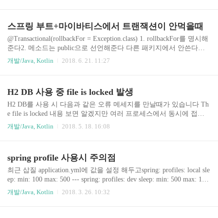
faultCharset = Charset.forName("UTF-8") } } }
스프링 부트+마이바티스에서 트랜잭션이 안먹을때
@Transactional(rollbackFor = Exception.class) 1. rollbackFor를 명시해
준다2. 메소드는 public으로 선언해준다 다른 패키지에서 안쓴다고 p
ublic으로 안했다가 삽질 경험그 외에 다른 DataSourceTransactionMan
개발/Java, Kotlin
2018. 6. 21. 11:27
ager니 @EnableTransactionManagement니이런거 안넣어도 잘 동작함
(블로그 글 기준) [개발/JAVA] - 스프링 부트(Spring boot)에서 mybati
s(oracle) 적용하기 참고https://stackoverflow.com/questions/7085271/ho
H2 DB 사용 중 file is locked 발생
w-to-set-up-transaction-with-mybatis-and-spring
H2 DB를 사용 시 다음과 같은 오류 메세지를 만날때가 있습니다 Th
e file is locked 내용 보면 알겠지만 여러 프로세스에서 동시에 접근
할때 발행하는 오류입니다제 경우 API 서버를 띄워놓고 배치를 돌
개발/Java, Kotlin
2018. 5. 18. 16:08
릴때 이미 DB를 사용중이기 때문에 발생한 경우였습니다.그럴 경우
설정을 다음과 같이 변경해 주시면 두개의 프로세스에서 동시 접근
이 가능합니다. datasource: # url: jdbc:h2:file:~/test url: jdbc:h2:~/test;A
spring profile 사용시 주의점
UTO_SERVER=true username: sa driver-class-name: org.h2.Driver
최근 삽질 application.yml에 값을 설정 해두고spring: profiles: local sle
ep: min: 100 max: 500 --- spring: profiles: dev sleep: min: 500 max: 100
0 application.properties에 아래와 같이 프로파일을 설정해주었다sprin
개발/Java, Kotlin
2018. 3. 26. 10:32
g.profiles.active=dev 어플리케이션 구동했으나 계속 발생하는 오류.
심지어 다른 서버에서는 정상 동작 org.springframework.beans.factory.
BeanCreationException: Error creating bean with name 'sleepAspect': Inj