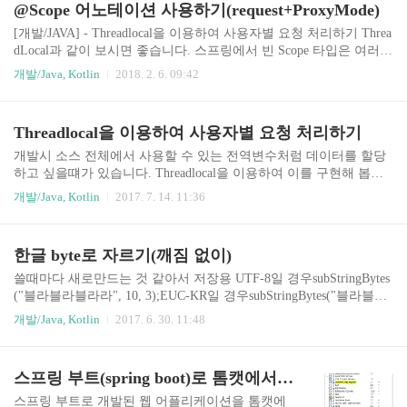
@Scope 어노테이션 사용하기(request+ProxyMode)
ection of autowired dependencies failed; neste..
[개발/JAVA] - Threadlocal을 이용하여 사용자별 요청 처리하기 Threa
dLocal과 같이 보시면 좋습니다. 스프링에서 빈 Scope 타입은 여러가
지 방식이 있으며 아래를 참고해 주세요. https://docs.spring.io/spring/
개발/Java, Kotlin
2018. 2. 6. 09:42
docs/3.0.0.M3/reference/html/ch04s04.html 별도의 옵션이 없다면 빈은
싱글톤으로 관리되며 부모의 속성을 따라갑니다. 즉 controller는 따
로 설정을 하지 않았기 때문에 singleton으로 동작하게 되며 그 안에
Threadlocal을 이용하여 사용자별 요청 처리하기
서 주입받은 빈 역시 scope를 request로 줘도 singleton으로 동작하게
됩니다. 빈을 생성해 주고 위에 보이는것처럼 scope를 request로 선언
개발시 소스 전체에서 사용할 수 있는 전역변수처럼 데이터를 할당
해줍니다. 그리고 위처럼 컨트롤러를 구현합니다..
하고 싶을떄가 있습니다. Threadlocal을 이용하여 이를 구현해 봅니
다. ShoppingController.java @RestController public class ShoppingContr
개발/Java, Kotlin
2017. 7. 14. 11:36
oller { private int melon; @RequestMapping("/") private String test() { t
his.addMelon(); return String.valueOf(melon); } private void addMelon()
{ melon++; } } 사용자별로 요청 시 카트에 멜론을 담는 기능을 구현
한글 byte로 자르기(깨짐 없이)
하려고 합니다. 이 떄 카트 수량은 여러 메소드에서 사용할 수 있기
때문에 멤버변수로 선언을 합니다. 이렇게 작성 후..
쓸때마다 새로만드는 것 같아서 저장용 UTF-8일 경우subStringBytes
("블라블라블라라", 10, 3);EUC-KR일 경우subStringBytes("블라블라
블라라", 10, 2); public String subStringBytes(String str, int byteLength,
개발/Java, Kotlin
2017. 6. 30. 11:48
int sizePerLetter) { int retLength = 0; int tempSize = 0; int asc; if (str ==
null || "".equals(str) || "null".equals(str)) { str = ""; } int length = str.lengt
h(); for (int i = 1; i 127) { if (byteLength >= tempSize + sizePerLetter)
스프링 부트(spring boot)로 톰캣에서 실행하기(이클립스)
..
스프링 부트로 개발된 웹 어플리케이션을 톰캣에