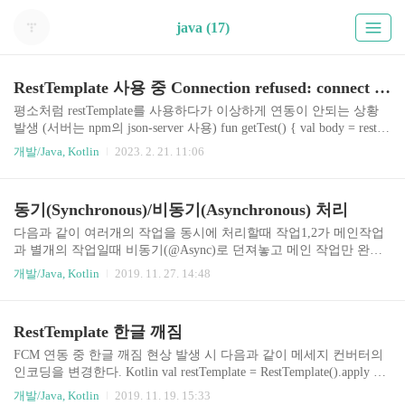
java (17)
RestTemplate 사용 중 Connection refused: connect 오류 발생
평소처럼 restTemplate를 사용하다가 이상하게 연동이 안되는 상황
발생 (서버는 npm의 json-server 사용) fun getTest() { val body = restTe
mplate.getForEntity("$host/test", String::class.java).body logger.info {"b
개발/Java, Kotlin
2023. 2. 21. 11:06
ody : $body"} } o.s.web.client.RestTemplate : HTTP GET http://localhos
t:3020/test o.s.web.client.RestTemplate : Accept=[text/plain, application/j
son, application/*+json, */*] o.s.s.s.TaskUtils$LoggingErrorHandler : Un
동기(Synchronous)/비동기(Asynchronous) 처리
expe..
다음과 같이 여러개의 작업을 동시에 처리할때 작업1,2가 메인작업
과 별개의 작업일때 비동기(@Async)로 던져놓고 메인 작업만 완료
후 응답을 주기도 합니다. (응답시간 0.5초, 작업1,2의 결과 받을 수
개발/Java, Kotlin
2019. 11. 27. 14:48
없음) 메인작업 : 0.5초 작업1 : 1초 작업2 : 2초 하지만 3가지 작업의
결과가 모두 필요할 경우 동기 처리를 하면 3.5초가 걸리지만 작업1,
2를 비동기로 처리하면 일찍 처리가 끝난 작업은 모든 작업이 완료
RestTemplate 한글 깨짐
될때까지 대기 후 응답을 줍니다. (응답시간 2초, 3개의 작업 결과 확
인 가능) Kotlin @RestController @EnableAsync class ThreadTest( val ta
FCM 연동 중 한글 깨짐 현상 발생 시 다음과 같이 메세지 컨버터의
skService: TaskService, val mainService: MainService ..
인코딩을 변경한다. Kotlin val restTemplate = RestTemplate().apply {
messageConverters.forEach { if(it is StringHttpMessageConverter) { it.de
개발/Java, Kotlin
2019. 11. 19. 15:33