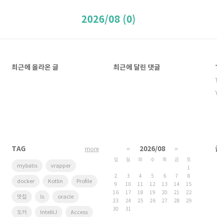
2026/08 (0)
최근에 올라온 글
최근에 달린 댓글
TAG
«
2026/08
»
more
일
월
화
수
목
금
토
mybatis
vrapper
1
2
3
4
5
6
7
8
docker
Kotlin
Profile
9
10
11
12
13
14
15
16
17
18
19
20
21
22
맛집
ls
oracle
23
24
25
26
27
28
29
30
31
도커
IntelliJ
Access