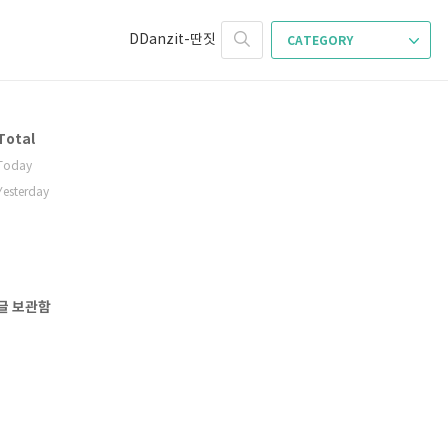
DDanzit-딴짓
CATEGORY
Total
Today
Yesterday
글 보관함