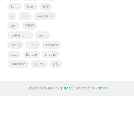
Build
Shell
톰캣
vi
java
properties
vim
코틀린
resttemplate
grant
Spring
Linux
Tomcat
boot
Eclipse
maven
Database
jQuery
합정
Blog is powered by
Tistory
/ Designed by
Tistory