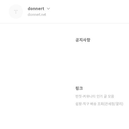
donnert
donnert.net
공지사항
링크
딴짓-커뮤니티 인기 글 모음
쉽팡-직구 배송 조회(관세청/알리)