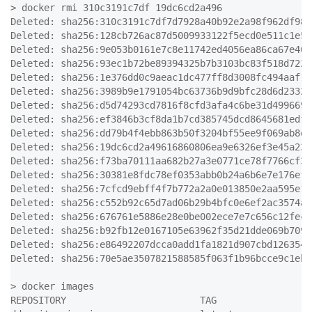
> docker rmi 310c3191c7df 19dc6cd2a496 

Deleted: sha256:310c3191c7df7d7928a40b92e2a98f962df980
Deleted: sha256:128cb726ac87d5009933122f5ecd0e511c1e5b
Deleted: sha256:9e053b0161e7c8e11742ed4056ea86ca67e407
Deleted: sha256:93ec1b72be89394325b7b3103bc83f518d7224
Deleted: sha256:1e376dd0c9aeac1dc477ff8d3008fc494aaf1b
Deleted: sha256:3989b9e1791054bc63736b9d9bfc28d6d2332c
Deleted: sha256:d5d74293cd7816f8cfd3afa4c6be31d499669a
Deleted: sha256:ef3846b3cf8da1b7cd385745dcd8645681edf2
Deleted: sha256:dd79b4f4ebb863b50f3204bf55ee9f069ab8eb
Deleted: sha256:19dc6cd2a49616860806ea9e6326ef3e45a238
Deleted: sha256:f73ba70111aa682b27a3e0771ce78f7766cf39
Deleted: sha256:30381e8fdc78ef0353abb0b24a6b6e7e176ef6
Deleted: sha256:7cfcd9ebff4f7b772a2a0e013850e2aa595e16
Deleted: sha256:c552b92c65d7ad06b29b4bfc0e6ef2ac3574a9
Deleted: sha256:676761e5886e28e0be002ece7e7c656c12fec7
Deleted: sha256:b92fb12e0167105e63962f35d21dde069b7096
Deleted: sha256:e86492207dcca0add1fa1821d907cbd126354c
Deleted: sha256:70e5ae3507821588585f063f1b96bcce9c1ebe
> docker images 

REPOSITORY                        TAG                 