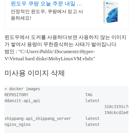
윈도우 쿠팡 오늘 주문 내일 바
로 도착
안정적인 윈도우, 쿠팡에서 믿고 사
용하세요!
윈도우에서 도커를 사용하다보면 사용하지 않는 이미지
가 쌓여서 용량이 무한증식하는 사태가 벌어집니다
범인 : "C:\Users\Public\Documents\Hyper-
V\Virtual hard disks\MobyLinuxVM.vhdx"
미사용 이미지 삭제
> docker images 

REPOSITORY                        TAG                 
ddanzit-api_api                   latest              
                                          310c3191c7df
                                          19dc6cd2a496
shippang-api_shippang_server      latest              
nginx_nginx                       latest              