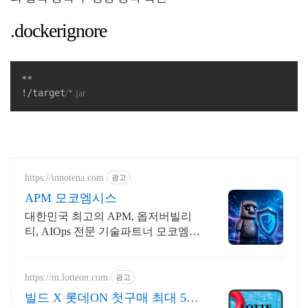
.dockerignore
**

!/target
/*.jar
https://innotena.com
광고
APM 모코엠시스
대한민국 최고의 APM, 옵저버빌리
티, AIOps 전문 기술파트너 모코엠시
스
https://m.lotteon.com
광고
빌드 X 롯데ON 첫구매 최대 5천